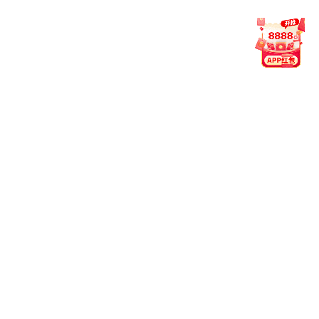
东西部分区第四的詹姆斯次轮遭遇分区第
在2023年NBA季后赛的次轮中，东西部分区第四种子詹姆斯
与分区第一...
2026-06-17