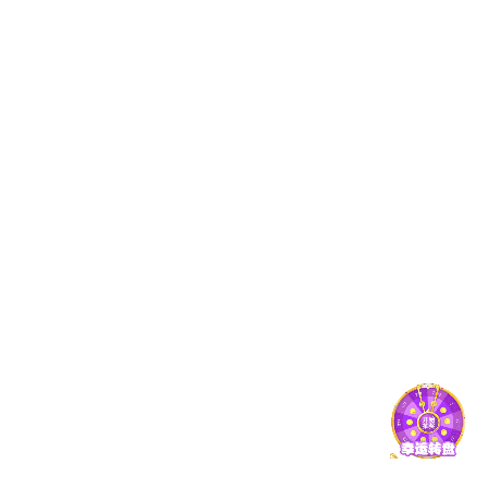
可以为拜仁效力两个赛季，而长期来看，他们也将在
俱乐部中扮演更为重要的人物，比如教练或者顾问角
色，以进一步提升青训质量。
目前拜仁正在进行阵容更新换代，因此需要有经历、
有智慧的人来搭建桥梁，把新旧力量有效连接。此
外，在一些高强度比赛中，引入老将作为战术选择，
可以增强整体稳定性，从而提高争冠几率。
综上所述，通过这次续约，我们可以清楚地看到拜仁
对于自身未来发展的战略规划，即在保留传奇人物参
与过程之余，还要不断培养新生力量，使其成为即将
崭露头角的新星。这不仅符合当前市场趋势，也彰显
了俱乐部与时俱进的发展理念。
总结：